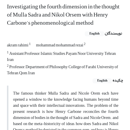
Investigating the fourth dimension in the thought
of Mulla Sadra and Nikol Orsem with Henry
Carbone's phenomenological method
نویسندگان
English
1
2
akram rahimi
mohammad mohammad rezai
1
Assistant Professor, Islamic Studies, Payam Noor University, Tehran,
Iran
2
Professor, Department of Philosophy, College of Farabi, University of
Tehran, Qom, Iran
چکیده
English
The famous thinker Mulla Sadra and Nicole Orem each have
opened a window to the knowledge facing humans beyond time
and space with their intellectual innovations. The problem of the
present research is how Henry Carbone reconciles the fourth
dimension of bodies in the thought of Sadra and Nicole Orem. and
based on the meta-historicity of ideas, how does Sadra and Nikol
Orem's method be depicted in the common gem, and how is Henry