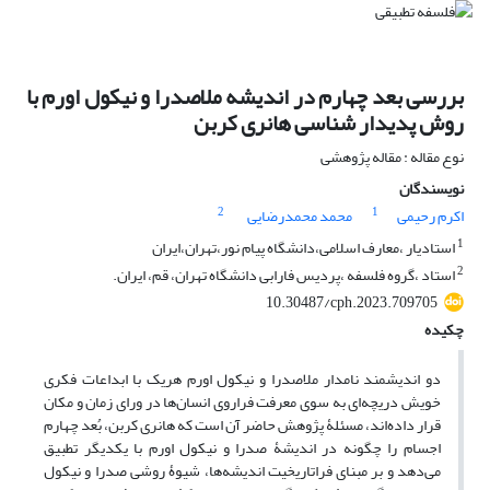
بررسی بعد چهارم در اندیشه ملاصدرا و نیکول اورم با
روش پدیدار شناسی هانری کربن
نوع مقاله : مقاله پژوهشی
نویسندگان
2
1
اکرم رحیمی
محمد محمدرضایی
1
استادیار ،معارف اسلامی،دانشگاه پیام نور،تهران،ایران
2
استاد ،گروه فلسفه ،پردیس فارابی دانشگاه تهران، قم، ایران.
10.30487/cph.2023.709705
چکیده
دو اندیشمند نامدار ملاصدرا و نیکول اورم هریک با ابداعات فکری
خویش دریچه‌ای به سوی معرفت فراروی انسان‌ها در ورای زمان و مکان
قرار داده‌اند، مسئلۀ پژوهش حاضر آن است که هانری کربن، بُعد چهارم
اجسام را چگونه در اندیشۀ صدرا و نیکول اورم با یکدیگر تطبیق
می‌دهد و بر مبنای فراتاریخیت اندیشه‌ها، شیوۀ روشی صدرا و نیکول