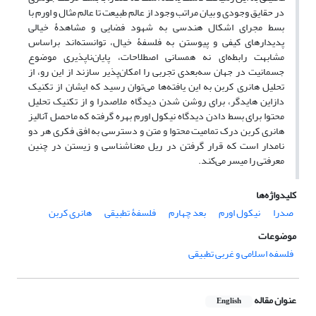
در حقایق وجودی و بیان مراتب وجود از عالم طبیعت تا عالم مثال و اورم با
بسط مجرای اشکال هندسی به شهود فضایی و مشاهدۀ خیالی
پدیدارهای کیفی و پیوستن به فلسفۀ خیال، توانسته‌اند براساس
مشابهت رابطه‌ای نه همسانی اصطلاحات، پایان‌ناپذیری موضوع
جسمانیت در جهان سه‌بعدی تجربی را امکان‌پذیر سازند از این رو، از
تحلیل هانری کربن به این یافته‌ها می‌توان رسید که ایشان از تکنیک
دازاین هایدگر، برای روشن شدن دیدگاه ملاصدرا و از تکنیک تحلیل
محتوا برای بسط دادن دیدگاه نیکول اورم بهره گرفته که ماحصل آنالیز
هانری کربن درک تمامیت محتوا و متن و دسترسی به افق فکری هر دو
نامدار است که قرار گرفتن در ریل معناشناسی و زیستن در چنین
معرفتی را میسر می‌کند.
کلیدواژه‌ها
صدرا
نیکول اورم
بعد چهارم
فلسفۀ تطبیقی
هانری کربن
موضوعات
فلسفه اسلامی و غربی تطبیقی
عنوان مقاله
English