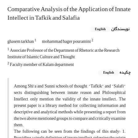
Comparative Analysis of the Application of Innate
Intellect in Tafkik and Salafia
نویسندگان
English
1
2
ghasem tarkhan
mohammad bager pouramini
1
Associate Professor of the Department of Rhetoric at the Research
Institute of Islamic Culture and Thought
2
Faculty member of Kalam department
چکیده
English
Among Shi'a and Sunni schools of thought, "Tafkik" and "Salafi"
sects distinguishing between innate reason and Philosophical
Intellect, only mention the validity of the innate intellect. The
present paper is a library method for collecting information and
descriptive and analytical methods while presenting a report from
the two above mentioned groups, to compare and critically examine
them.
The following can be seen from the findings of this study: 1.
Providing a single definition of innate intellect, referring the origin