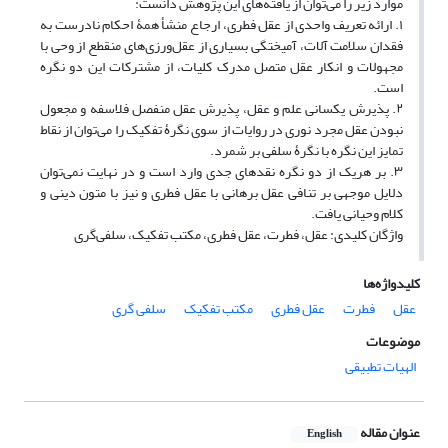
موارد زیر را می‌توان از یافته‌های این پژوهش دانست:
۱. ارائه تعریف واحدی از عقل فطری، ارجاع منشأ همۀ احکام نادرست به
فقدان سلامت آلات، آمیختگی بسیاری از عقل‌ورزی‌های منقطع از وحی با
مجهولات و انکار عقل متصل مدرک کلیات، از مشترکات این دو نگره
است.
۲. پذیرش یکسانی علم و عقل، پذیرش عقل منفصل فلاسفه و مجعول
نبودن عقل مجرد نوری در روایات از سوی نگرۀ تفکیک را می‌توان از نقاط
تمایز این نگره با نگرۀ سلفی بر شمرد.
۳. بر هریک از دو نگره نقدهای جدی وارد است و در نهایت نمی‌توان
دلایل موجهی بر تنافی عقل برهانی با عقل فطری و نیز با متون دینی و
کلام وحیانی یافت.
واژگان کلیدی: عقل، فطرت، عقل فطری، مکتب تفکیک، سلفی‌گری
کلیدواژه‌ها
عقل
فطرت
عقل فطری
مکتب تفکیک
سلفی گری
موضوعات
الهیات تطبیقی
عنوان مقاله
English