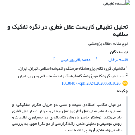
تحلیل تطبیقی کاربست عقل فطری در نگره تفکیک و
سلفیه
نوع مقاله : مقاله پژوهشی
نویسندگان
2
1
قاسم ترخان
محمدباقر پورامینی
1
دانشیار، گروه کلام، پژوهشگاه فرهنگ و اندیشه اسلامی، تهران، ایران.
2
استادیار، گروه کلام، پژوهشگاه فرهنگ و اندیشه اسلامی، تهران، ایران.
10.30487/cph.2024.2020858.1026
چکیده
در میان مکاتب اعتقادی شیعه و سنی دو جریان فکری «تفکیکی» و
«سلفی» با تمایز میان عقل فطری و عقل برهانی، تنها از اعتبار عقل فطری
یاد می‌کنند. نوشتار حاضر با روش کتابخانه‌ای در جمع‌آوری اطلاعات و
روش توصیفی و تحلیلی ضمن ارائۀ گزارشی از دو نگرۀ فوق، به بررسی
تطبیقی و انتقادی آن‌ها پرداخته است.