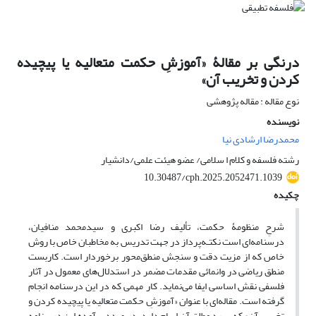
درنگی بر مقالۀ «آموزشِ حکمت متعالیه یا پیچیده
کردن و تخریب آن»
نوع مقاله : مقاله پژوهشی
نویسنده
محمدرضا ارشادی نیا
رشته فلسفه و کلام ا سلامی/ عضو هیئت علمی/دانشیار
10.30487/cph.2025.2052471.1039
چکیده
شرحِ منظومۀ حکمت، تألیف رضا اکبری و سیدمحمد منافیان،
درسنامه‌ای است نکتـه‌پرداز در جهت تدریس به مخاطبان خاص با روش
خاص که از مزیت دقت و سنجش منطق‌محور برخوردار است. کاربست
منطق ریاضی در وانمائی مقدمات مضمر در استدلال‌های معمول در آثار
فلسفی نقش اساسی ایفا می‌نماید. کار مهمی که در این درسنامه انجام
گرفته است. مقاله‌ای با عنوان «آموزشِ حکمت متعالیه یا پیچیده کردن و
تخریب آن» که بر رد مطلق آن ایهام دارد، در صدد برآمده این درسنامه