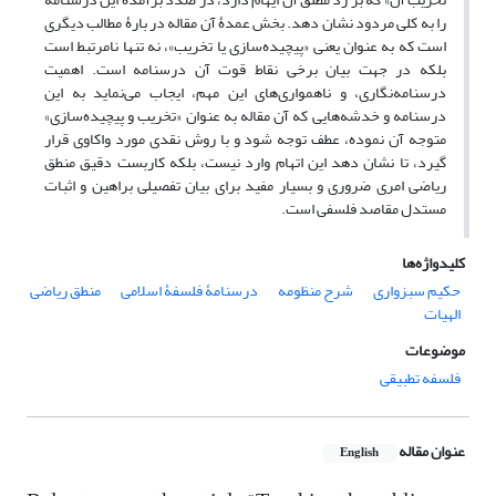
را به کلی مردود نشان دهد. بخش عمدۀ آن مقاله در بارۀ مطالب دیگری
است که به عنوان یعنی «پیچیده‌سازی یا تخریب»، نه تنها نامرتبط است
بلکه در جهت بیان برخی نقاط قوت آن درسنامه است. اهمیت
درسنامه‌نگاری، و ناهمواری‌های این مهم، ایجاب می‌نماید به این
درسنامه و خدشه‌هایی که آن مقاله به عنوان «تخریب و پیچیده‌سازی»
متوجه آن نموده، عطف توجه شود و با روش نقدی مورد واکاوی قرار
گیرد، تا نشان دهد این اتهام وارد نیست، بلکه کاربست دقیق منطق
ریاضی امری ضروری و بسیار مفید برای بیان تفصیلی براهین و اثبات
مستدل مقاصد فلسفی است.
کلیدواژه‌ها
حکیم سبزواری
شرح منظومه
درسنامۀ فلسفۀ اسلامی
منطق ریاضی
الهیات
موضوعات
فلسفه تطبیقی
عنوان مقاله
English