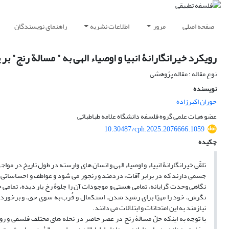
صفحه اصلی
مرور
اطلاعات نشریه
راهنمای نویسندگان
رویکرد خیرانگارانۀ انبیا و اوصیاء الهی به " مسالة رنج" 
نوع مقاله : مقاله پژوهشی
نویسنده
حوران اکبرزاده
عضو هیات علمی گروه فلسفه دانشگاه علامه طباطبائی
10.30487/cph.2025.2076666.1059
چکیده
تلقّی خیرانگارانۀ انبیاء و اوصیاء الهی و انسان های وارسته در طول تاریخ در مو
جسمی دارند که در برابر آفات، دردمند و رنجور می شود و عواطف و احساساتی دارند ک
نگاهی وحدت گرایانه، تمامی هستی و موجودات آن را جلوۀ رخ یار دیده، تمامی حوادث
نگرش، خود را مهیّا برای رشید شدن، استکمال و قُرب به سوی حق، و برخورداری
نیازمند به این امتحانات و ابتلائات می دانند.
با توجه به اینکه حلّ مسالۀ رنج در عصر حاضر در نحله های مختلف فلسفی و 