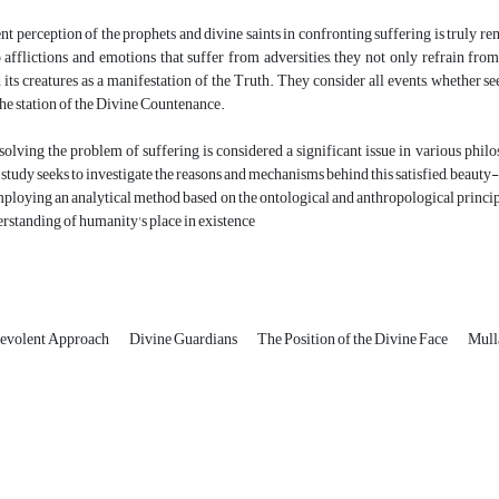
t perception of the prophets and divine saints in confronting suffering is truly rem
 afflictions and emotions that suffer from adversities, they not only refrain from 
 its creatures as a manifestation of the Truth. They consider all events, whether see
the station of the Divine Countenance.
solving the problem of suffering is considered a significant issue in various phil
s study seeks to investigate the reasons and mechanisms behind this satisfied, beauty
ploying an analytical method based on the ontological and anthropological principle
erstanding of humanity's place in existence
evolent Approach
Divine Guardians
The Position of the Divine Face
Mull