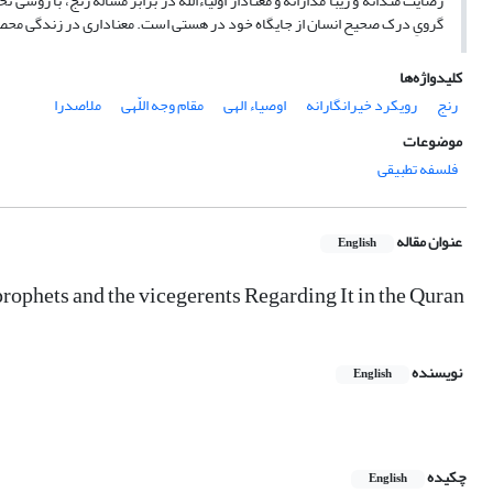
رضایت مندانه و زیبا مدارانه و معنادار اولیاءالله در برابر مسالۀ رنج، با ر
گرویِ درک صحیح انسان از جایگاه خود در هستی است. معناداری در زندگی مح
کلیدواژه‌ها
رنج
رویکرد خیرانگارانه
اوصیاء الهی
مقام وجه اللّهی
ملاصدرا
موضوعات
فلسفه تطبیقی
عنوان مقاله
English
rophets and the vicegerents Regarding It in the Quran
نویسنده
English
چکیده
English