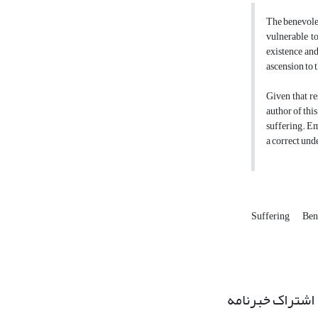
The benevolen
vulnerable to
existence and
ascension to 
Given that re
author of thi
suffering. Em
a correct und
Suffering
Ben
اشتراک خبرنامه