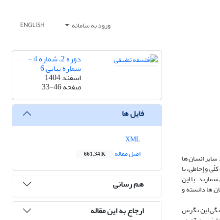
ورود به سامانه
ENGLISH
دوره 2، شماره 4 -
شماره پیاپی 6
اسفند 1404
صفحه
33-46
فایل ها
XML
اصل مقاله
661.34 K
 سایر انسان ها
ّی و إحاطی، با
شمارند. با این
هم رسانی
ن ها دانسته و
ارجاع به این مقاله
ونگی این نگرش