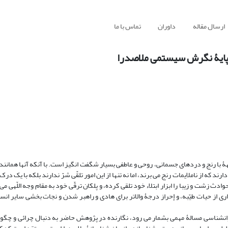
ارسال مقاله
داوران
تماس با ما
بر پایۀ نگرش سیستمی ملاصدرا
اجهۀ با رنج و دردهای جسمانی، روحی و عاطفی بسیار شگفت انگیز است. با آنکه آنها همانند
ه از ناملایمات رنج می برند، اما نه تنها از این امور تلقّی شرّ ندارند بلکه با یک درک کل
 زشت و زیبا را ابزار ابتلاء خود تلقی کرده، و پلکان ترقّی خود به مقام وجه اللّهی می 
 از حیات طیّبه، و إحراز درجۀ والاتر برای هادی و راهبر شدن و نجات بخشی سایر انسا
روانشناسی مسالۀ مهمی بشمار می رود، نگارنده در پژوهش حاضر به دنبال چرائی و چگ