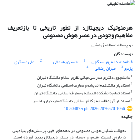
هرمنوتیک دیجیتال: از تطور تاریخی تا بازتعریف
مفاهیم وجودی در عصر هوش مصنوعی
نوع مقاله : مقاله پژوهشی
نویسندگان
2
1
فاطمه عبداله پور سنگچی
حسین رهنمائی
علی عسگری
4
3
یزدی
مهران رضائی
1
دانشجوی دکتری مدرسی مبانی نظری اسلام دانشگاه تهران
2
استادیار دانشکده اندیشه و معارف اسلامی دانشگاه تهران
3
استاد تمام دانشکده اندیشه و معارف اسلامی دانشگاه تهران
4
استادیار گروه فلسفه و کلام اسلامی دانشگاه مازندران بابلسر
10.30487/cph.2026.2076570.1056
چکیده
تحولات شتابان هوش مصنوعی در دهه‌های اخیر، پرسش‌های بنیادینی
درباره‌ی نسبت «فهم» و «معنا» در بستر دیجیتال پدید آورده است.