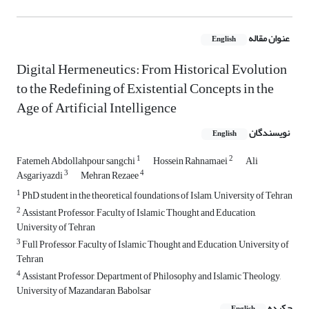
عنوان مقاله
English
Digital Hermeneutics: From Historical Evolution
to the Redefining of Existential Concepts in the
Age of Artificial Intelligence
نویسندگان
English
1
2
Fatemeh Abdollahpour sangchi
Hossein Rahnamaei
Ali
3
4
Asgariyazdi
Mehran Rezaee
1
PhD student in the theoretical foundations of Islam, University of Tehran
2
Assistant Professor, Faculty of Islamic Thought and Education,
University of Tehran
3
Full Professor, Faculty of Islamic Thought and Education, University of
Tehran
4
Assistant Professor, Department of Philosophy and Islamic Theology,
University of Mazandaran, Babolsar
چکیده