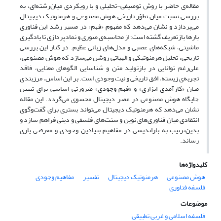
مقاله‌ی حاضر با روش توصیفی-تحلیلی و با رویکردی میان‌رشته‌ای، به
بررسی نسبت میان تطوّر تاریخی هوش مصنوعی و هرمنوتیک دیجیتال
می‌پردازد و نشان می‌دهد که مفهوم «فهم» در مسیر رشد این فناوری
بارها بازتعریف گشته است؛ از محاسبه‌ی صوری و نمادپردازی تا یادگیری
ماشینی، شبکه‌های عصبی و مدل‌های زبانی عظیم. در کنار این بررسی
تاریخی، تحلیل هرمنوتیکی و الهیاتی روشن می‌سازد که هوش مصنوعی،
علی‌رغم توانایی در بازتولید متن و شناسایی الگوهای معنایی، فاقد
تجربه‌ی زیسته، افق تاریخی و نیت وجودی است. بر این اساس، مرزبندی
میان «کارآمدی ابزاری» و «فهم وجودی» ضرورتی اساسی برای تبیین
جایگاه هوش مصنوعی در عصر دیجیتال محسوی می‌گردد. این مقاله
نشان می‌دهد که هرمنوتیک دیجیتال می‌تواند بستری برای گفت‌وگوی
انتقادی میان فناوری‌های نوین و سنت‌های فلسفی و دینی فراهم سازد و
بدین‌ترتیب به بازاندیشی در مفاهیم بنیادین وجودی و معرفتی یاری
رساند.
کلیدواژه‌ها
هوش مصنوعی
هرمنوتیک دیجیتال
تفسیر
مفاهیم وجودی
فلسفه فناوری
موضوعات
فلسفه اسلامی و غربی تطبیقی