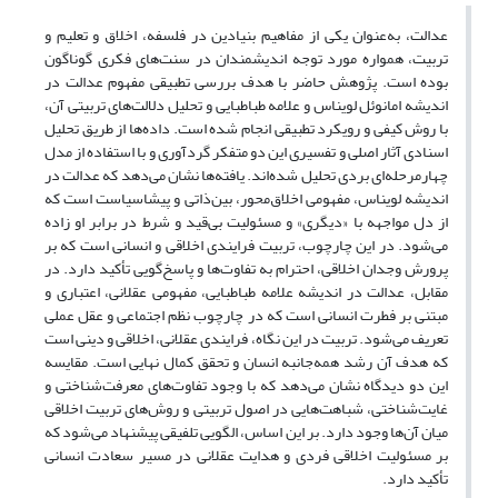
عدالت، به‌عنوان یکی از مفاهیم بنیادین در فلسفه، اخلاق و تعلیم و
تربیت، همواره مورد توجه اندیشمندان در سنت‌های فکری گوناگون
بوده است. پژوهش حاضر با هدف بررسی تطبیقی مفهوم عدالت در
اندیشه امانوئل لویناس و علامه طباطبایی و تحلیل دلالت‌های تربیتی آن،
با روش کیفی و رویکرد تطبیقی انجام شده است. داده‌ها از طریق تحلیل
اسنادی آثار اصلی و تفسیری این دو متفکر گردآوری و با استفاده از مدل
چهارمرحله‌ای بردی تحلیل شده‌اند. یافته‌ها نشان می‌دهد که عدالت در
اندیشه لویناس، مفهومی اخلاق‌محور، بین‌ذاتی و پیشاسیاست است که
از دل مواجهه با «دیگری» و مسئولیت بی‌قید و شرط در برابر او زاده
می‌شود. در این چارچوب، تربیت فرایندی اخلاقی و انسانی است که بر
پرورش وجدان اخلاقی، احترام به تفاوت‌ها و پاسخ‌گویی تأکید دارد. در
مقابل، عدالت در اندیشه علامه طباطبایی، مفهومی عقلانی، اعتباری و
مبتنی بر فطرت انسانی است که در چارچوب نظم اجتماعی و عقل عملی
تعریف می‌شود. تربیت در این نگاه، فرایندی عقلانی، اخلاقی و دینی است
که هدف آن رشد همه‌جانبه انسان و تحقق کمال نهایی است. مقایسه
این دو دیدگاه نشان می‌دهد که با وجود تفاوت‌های معرفت‌شناختی و
غایت‌شناختی، شباهت‌هایی در اصول تربیتی و روش‌های تربیت اخلاقی
میان آن‌ها وجود دارد. بر این اساس، الگویی تلفیقی پیشنهاد می‌شود که
بر مسئولیت اخلاقی فردی و هدایت عقلانی در مسیر سعادت انسانی
تأکید دارد.