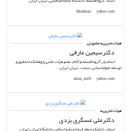
استاد، گروه فلسفه، دانشگاه علامه طباطبایی، تهران، ایران.
yahoo.com
hkashtari
هیات تحریریه مشورتی
دکترسیمین عارفی
استادیار، گروه فلسفه و کلام، عضو هیأت علمی پژوهشکده تحقیق و
توسعه علوم انسانی «سمت»، تهران، ایران.
yahoo.com
anisa_arefi
هیات تحریریه
دکترعلی عسگری یزدی
استاد، دانشکده معارف و اندیشه اسلامی، دانشگاه تهران، تهران،