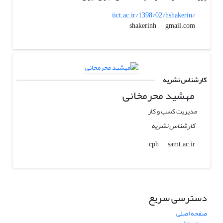
iict.ac.ir/1398/02/hshakerin/
gmail.com
shakerinh
کارشناس نشریه
مهشید محرمخانی
مدیریت کسب و کار
کارشناس نشریه
samt.ac.ir
cph
دسترسی سریع
صفحه اصلی