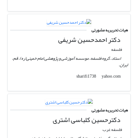
هیات تحریریه مشورتی
دکتر احمدحسین شریفی
فلسفه
استاد، گروه فلسفه، موسسه آموزشی و پژوهشی امام خمینی(ره)، قم،
ایران.
yahoo.com
sharifi1738
هیات تحریریه مشورتی
دکترحسین کلباسی اشتری
فلسفه غرب