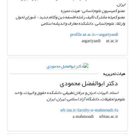
ایران.
عضو کمیسیون علوم انسانی- هیئت ممیزه
عضو کمیته مشترک تألیف رشته فلسفه دین وکلام جدید - شورای تحول
وارتقاء علوم انسانی ، دانشکده معارف و اندیشه اسلامی
profile.ut.ac.ir/~asgariyazdi
ut.ac.ir
asgariyazdi
هیات تحریریه
دکتر ابوالفضل محمودی
استاد، الهیات، ادیان و عرفان تطبیقی، دانشکده حقوق و الهیات، واحد
علوم و تحقیقات، دانشگاه آزاد اسلامی، تهران، ایران.
srb.iau.ir/faculty/a-mahmoudi/fa
srbiau.ac.ir
a.mahmoudi