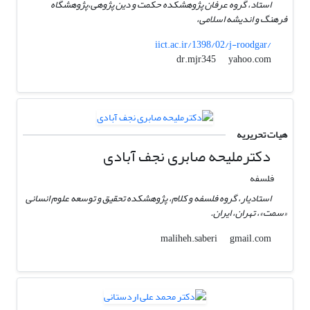
استاد، گروه عرفان پژوهشکده حکمت و دین پژوهی،پژوهشگاه
فرهنگ و اندیشه اسلامی،
iict.ac.ir/1398/02/j-roodgar/
yahoo.com
dr.mjr345
هیات تحریریه
دکترملیحه صابری نجف آبادی
فلسفه
استادیار، گروه فلسفه و کلام، پژوهشکده تحقیق و توسعه علوم انسانی
«سمت»، تهران، ایران.
gmail.com
maliheh.saberi