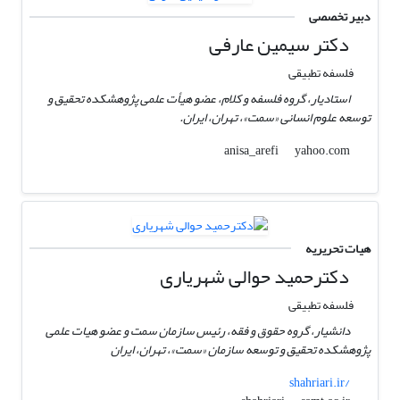
دبیر تخصصی
دکتر سیمین عارفی
فلسفه تطبیقی
استادیار، گروه فلسفه و کلام، عضو هیأت علمی پژوهشکده تحقیق و
توسعه علوم انسانی «سمت»، تهران، ایران.
yahoo.com
anisa_arefi
هیات تحریریه
دکترحمید حوالی شهریاری
فلسفه تطبیقی
دانشیار، گروه حقوق و فقه، رئیس سازمان سمت و عضو هیات علمی
پژوهشکده تحقیق و توسعه سازمان «سمت»، تهران، ایران
shahriari.ir/