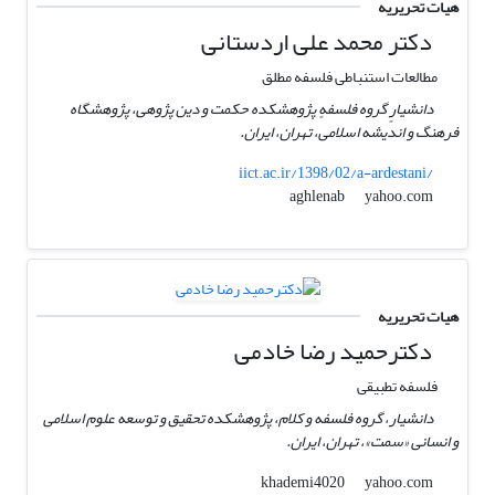
هیات تحریریه
دکتر محمد علی اردستانی
مطالعات استنباطی فلسفه مطلق
دانشیارٍ گروه فلسفهٍ پژوهشکده حکمت و دین پژوهی، پژوهشگاه
فرهنگ و اندیشه اسلامی، تهران، ایران.
iict.ac.ir/1398/02/a-ardestani/
yahoo.com
aghlenab
هیات تحریریه
دکترحمید رضا خادمی
فلسفه تطبیقی
دانشیار، گروه فلسفه و کلام، پژوهشکده تحقیق و توسعه علوم اسلامی
و انسانی «سمت»، تهران، ایران.
yahoo.com
khademi4020