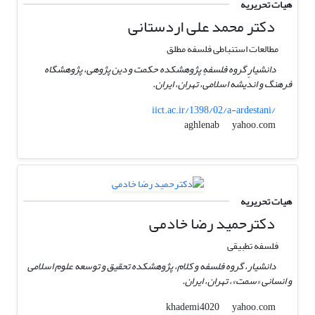
هیات تحریریه
دکتر محمد علی اردستانی
مطالعات استنباطی فلسفه مطلق
دانشیارٍ گروه فلسفهٍ پژوهشکده حکمت و دین پژوهی، پژوهشگاه
فرهنگ و اندیشه اسلامی، تهران، ایران.
iict.ac.ir/1398/02/a-ardestani/
yahoo.com
aghlenab
هیات تحریریه
دکترحمید رضا خادمی
فلسفه تطبیقی
دانشیار، گروه فلسفه و کلام، پژوهشکده تحقیق و توسعه علوم اسلامی
و انسانی «سمت»، تهران، ایران.
yahoo.com
khademi4020