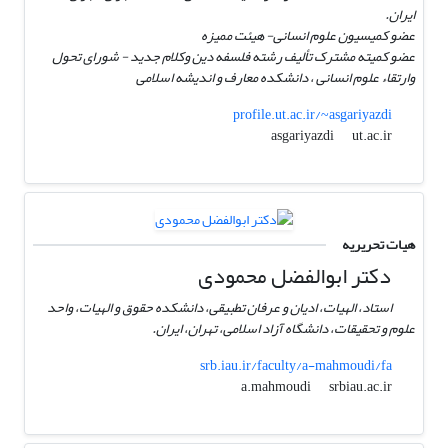
ایران.
عضو کمیسیون علوم انسانی- هیئت ممیزه
عضو کمیته مشترک تألیف رشته فلسفه دین وکلام جدید - شورای تحول
وارتقاء علوم انسانی ، دانشکده معارف و اندیشه اسلامی
profile.ut.ac.ir/~asgariyazdi
ut.ac.ir
asgariyazdi
هیات تحریریه
دکتر ابوالفضل محمودی
استاد، الهیات، ادیان و عرفان تطبیقی، دانشکده حقوق و الهیات، واحد
علوم و تحقیقات، دانشگاه آزاد اسلامی، تهران، ایران.
srb.iau.ir/faculty/a-mahmoudi/fa
srbiau.ac.ir
a.mahmoudi