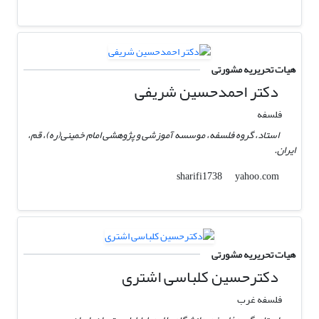
هیات تحریریه مشورتی
دکتر احمدحسین شریفی
فلسفه
استاد، گروه فلسفه، موسسه آموزشی و پژوهشی امام خمینی(ره)، قم،
ایران.
yahoo.com
sharifi1738
هیات تحریریه مشورتی
دکترحسین کلباسی اشتری
فلسفه غرب