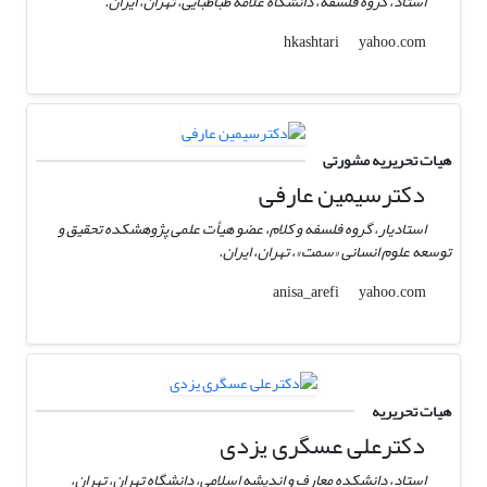
استاد، گروه فلسفه، دانشگاه علامه طباطبایی، تهران، ایران.
yahoo.com
hkashtari
هیات تحریریه مشورتی
دکترسیمین عارفی
استادیار، گروه فلسفه و کلام، عضو هیأت علمی پژوهشکده تحقیق و
توسعه علوم انسانی «سمت»، تهران، ایران.
yahoo.com
anisa_arefi
هیات تحریریه
دکترعلی عسگری یزدی
استاد، دانشکده معارف و اندیشه اسلامی، دانشگاه تهران، تهران،