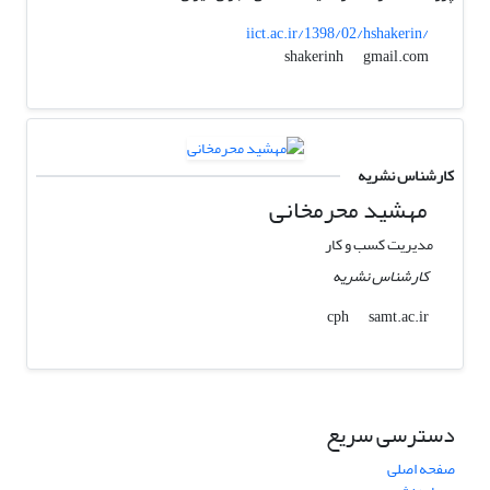
iict.ac.ir/1398/02/hshakerin/
gmail.com
shakerinh
کارشناس نشریه
مهشید محرمخانی
مدیریت کسب و کار
کارشناس نشریه
samt.ac.ir
cph
دسترسی سریع
صفحه اصلی