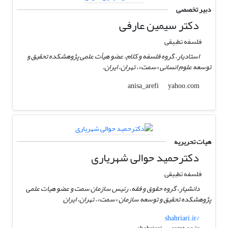
دبیر تخصصی
دکتر سیمین عارفی
فلسفه تطبیقی
استادیار، گروه فلسفه و کلام، عضو هیأت علمی پژوهشکده تحقیق و
توسعه علوم انسانی «سمت»، تهران، ایران.
yahoo.com
anisa_arefi
هیات تحریریه
دکترحمید حوالی شهریاری
فلسفه تطبیقی
دانشیار، گروه حقوق و فقه، رئیس سازمان سمت و عضو هیات علمی
پژوهشکده تحقیق و توسعه سازمان «سمت»، تهران، ایران
shahriari.ir/