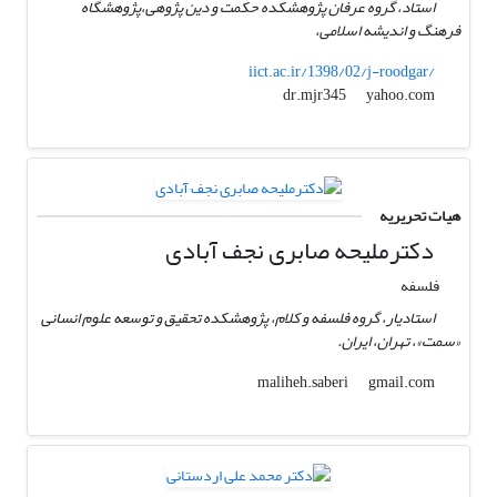
استاد، گروه عرفان پژوهشکده حکمت و دین پژوهی،پژوهشگاه
فرهنگ و اندیشه اسلامی،
iict.ac.ir/1398/02/j-roodgar/
yahoo.com
dr.mjr345
هیات تحریریه
دکترملیحه صابری نجف آبادی
فلسفه
استادیار، گروه فلسفه و کلام، پژوهشکده تحقیق و توسعه علوم انسانی
«سمت»، تهران، ایران.
gmail.com
maliheh.saberi