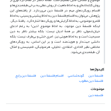
روش کتابخانه‌ای و به لحاظ ماهیت، از روش عقلی به برخی طبقه‌بندی‌ها و
اقسام رویکردهای مهم در فلسفۀ دین می‌پردازد. از یافته‌های این
پژوهش، می‌توان به اقسام فلسفۀ دین به لحاظ پیشینی و پسینی، به لحاظ
قلمرو موضوعی، به لحاظ گرایش‌ها و رویکردها اشاره کرد. یافتۀ دیگر،
اینکه فلسفۀ دین موجود، به لحاظ موضوع (دین) به رغم ادعای
جهان‌شمولی، ناظر بر همۀ ادیان نیست؛ بلکه بیشتر ناظر به دین
مسیحیت است و به لحاظ هویتی نیز، امری خنثی و بی‌طرف نیست؛ بلکه
دانشی جهت‌دار و هویت‌مند است و بر این اساس، به رویکردهای
مختلفی نظیر الحادی، انتقادی، تحلیلی، هرمنوتیکی، فمینیستی و امثال
آن، طبقه‌بندی می‌شود.
کلیدواژه‌ها
فلسفۀ دین
گونه‌شناسی
اقسام فلسفۀ دین
فلسفۀ دین رایج
فلسفۀ دین مطلوب
موضوعات
فلسفه دین