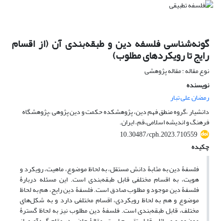
گونه‌شناسی فلسفه دین و طبقه‌بندی آن (از اقسام
رایج تا رویکردهای مطلوب)
نوع مقاله : مقاله پژوهشی
نویسنده
رمضان علی تبار
دانشیار ،گروه منطق فهم دین، پژوهشکده حکمت و دین پژوهی ،پژوهشگاه
فرهنگ و اندیشه اسلامی،قم، ایران.
10.30487/cph.2023.710559
چکیده
فلسفۀ دین به مثابۀ دانش مستقل، به لحاظ موضوع، ماهیت، رویکرد و
هویت، به اقسام مختلفی قابل طبقه‌بندی است. این مسئله دربارۀ
فلسفۀ دین موجود و مطلوب صادق است. فلسفۀ دین رایج، هم به لحاظ
موضوع و هم به لحاظ رویکردی، اقسام مختلفی دارد و به شکل‌های
مختلف، قابل طبقه‌بندی است. فلسفۀ دین مطلوب نیز به لحاظ گسترۀ
موضوع و مسائل، قابل تقسیم است. مقالۀ حاضر در مقام گردآوری از